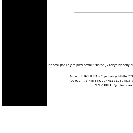
Nenašli jste co jste potřebovali? Nevadí, Zadejte hledaný 
Doménu DTPSTUDIO.CZ provozuje NINJA COLOR s
466-666, 777-788-345, 607-411-511 | e-mail: d
NINJA COLOR je chráněná z
Corel, Pinnacle, Pantone, CMYK, RAL, NCS, LightBOX |
dtpstudio.cz