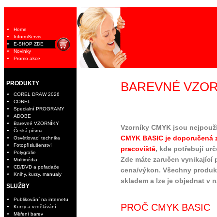
Home
InformServis
E-SHOP ZDE
Novinky
Promo akce
PRODUKTY
BAREVNÉ VZOR
COREL DRAW 2026
COREL
Specialní PROGRAMY
ADOBE
Barevné VZORNÍKY
Vzorníky CMYK jsou nejpouží
Česká písma
CMYK BASIC je doporučená z
Osvětlovací technika
Fotopříslušenství
pracoviště
, kde potřebují ur
Polygrafie
Zde máte zaručen vynikající
Multimédia
CD/DVD a pořadače
cena/výkon. Všechny produ
Knihy, kurzy, manualy
skladem a lze je objednat v 
SLUŽBY
Publikování na internetu
PROČ CMYK BASIC
Kurzy a vzdělávání
Měření barev